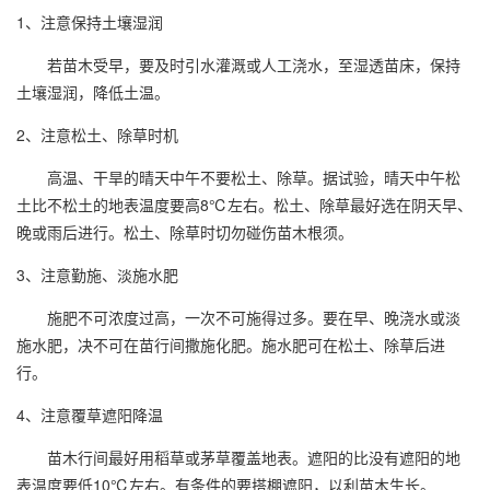
1、注意保持土壤湿润
若苗木受早，要及时引水灌溉或人工浇水，至湿透苗床，保持
土壤湿润，降低土温。
2、注意松土、除草时机
高温、干旱的晴天中午不要松土、除草。据试验，晴天中午松
土比不松土的地表温度要高8℃左右。松土、除草最好选在阴天早、
晚或雨后进行。松土、除草时切勿碰伤苗木根须。
3、注意勤施、淡施水肥
施肥不可浓度过高，一次不可施得过多。要在早、晚浇水或淡
施水肥，决不可在苗行间撒施化肥。施水肥可在松土、除草后进
行。
4、注意覆草遮阳降温
苗木行间最好用稻草或茅草覆盖地表。遮阳的比没有遮阳的地
表温度要低10℃左右。有条件的要搭棚遮阳，以利苗木生长。