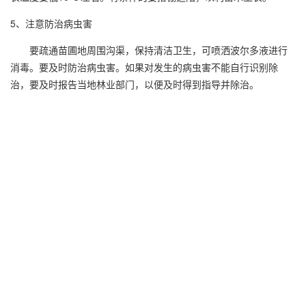
5、注意防治病虫害
要疏通苗圃地周围沟渠，保持清洁卫生，可喷洒波尔多液进行
消毒。要及时防治病虫害。如果对发生的病虫害不能自行识别除
治，要及时报告当地林业部门，以便及时得到指导并除治。