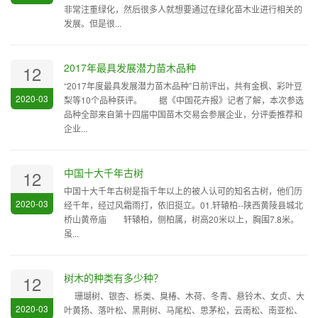
非常注重绿化，然后很多人就想要通过在绿化苗木业进行相关的
发展。但是很...
2017年最具发展潜力苗木品种
12
“2017年度最具发展潜力苗木品种”日前评出，共有金枫、彩叶豆
2020-03
梨等10个品种获评。 据《中国花卉报》记者了解，本次参选
品种全部来自第十四届中国苗木交易会参展企业，分评委推荐和
企业...
中国十大千年古树
12
中国十大千年古树是指千年以上的被人认可的知名古树，他们历
2020-03
经千年，经过风霜雨打，依旧挺立。01.轩辕柏--陕西黄陵县城北
桥山黄帝庙 轩辕柏，侧柏属，树高20米以上，胸围7.8米。
虽...
树木的种类有多少种？
12
珊瑚树、银杏、栎类、臭椿、木荷、冬青、悬铃木、女贞、大
2020-03
叶黄扬、落叶松、黑荆树、马尾松、思茅松，云南松、南亚松、