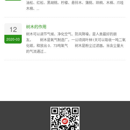
油松、红松、黑胡桃、柠檬、悬铃木、蒲桃、珙桐、木棉、爪哇
木棉、...
树木的作用
12
树木可以调节气候、净化空气、防风降噪，是人类最好的朋
2020-03
友。 树木是氧气制造厂。一公顷阔叶林1天可以吸收一吨二氧
化碳，释放出 0．73吨氧气 树木是粉尘过滤器。当含尘量大
的气流通过...