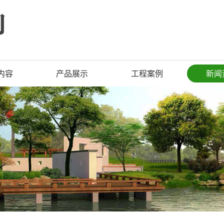
内容
产品展示
工程案例
新闻