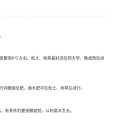
。
要高8℃左右。松土、除草最好选在阴天早、晚或雨后进
行间撒施化肥。施水肥可在松土、除草后进行。
。有条件的要搭棚遮阳，以利苗木生长。