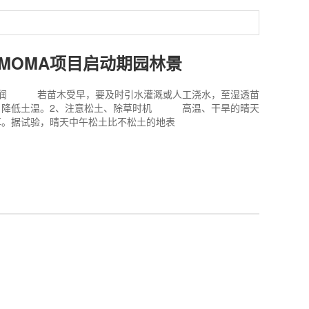
MOMA项目启动期园林景
湿润 若苗木受早，要及时引水灌溉或人工浇水，至湿透苗
，降低土温。2、注意松土、除草时机 高温、干旱的晴天
草。据试验，晴天中午松土比不松土的地表