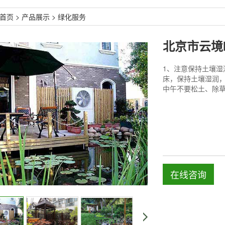
首页
>
产品展示
>
绿化服务
北京市云境
1、注意保持土壤
床，保持土壤湿润
中午不要松土、除
在线咨询