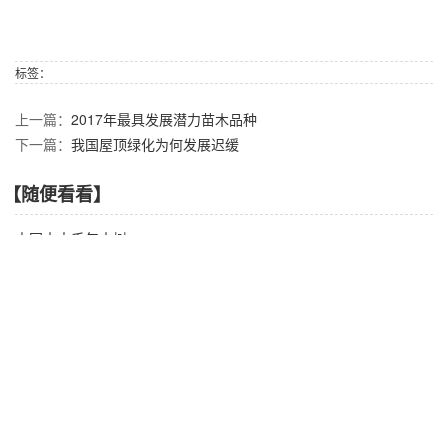
标签：
上一篇：
2017年最具发展潜力苗木品种
下一篇：
我国屋顶绿化为何发展迟缓
【随便看看】
中国十大千年古树
分享苗木种植的经验
树木的种类有多少种？
我国屋顶绿化为何发展迟缓
树木的作用