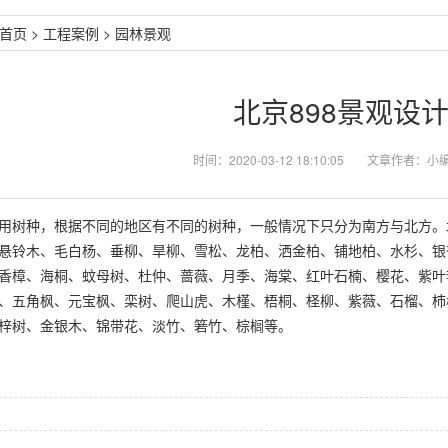
首页
>
工程案例
>
园林景观
北京898景观设
时间：2020-03-12 18:10:05
文章作者：小
用树种，根据不同的地区有不同的树种，一般情况下只分为南方与北方。
悬铃木、毛白杨、垂柳、旱柳、雪松、龙柏、洒金柏、铺地柏、水杉、银
香樟、海桐、蚊母树、杜仲、蔷薇、月季、海棠、红叶石楠、樱花、紫叶
、五角枫、元宝枫、栾树、爬山虎、木槿、梧桐、柽柳、紫薇、石榴、柿
梓树、金银木、锦带花、淡竹、箬竹、棕榈等。