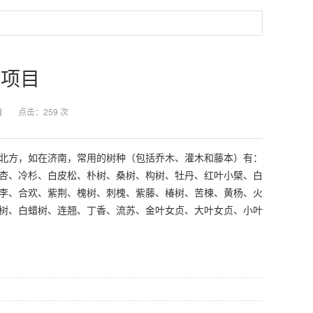
计项目
编
点击：
259
次
北方，如在济南，常用的树种（包括乔木、灌木和藤本）有：
杏、冷杉、白皮松、朴树、桑树、构树、牡丹、红叶小檗、白
李、合欢、紫荆、槐树、刺槐、紫藤、椿树、苦楝、黄杨、火
树、白蜡树、连翘、丁香、流苏、金叶女贞、大叶女贞、小叶